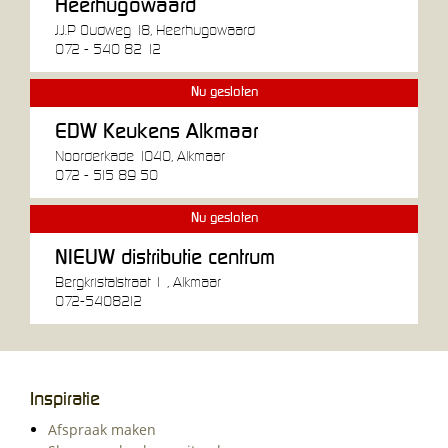
Heerhugowaard
J.J.P Oudweg 18, Heerhugowaard
072 - 540 82 12
Nu gesloten
EDW Keukens Alkmaar
Noorderkade 1040, Alkmaar
072 - 515 89 50
Nu gesloten
NIEUW distributie centrum
Bergkristalstraat 1 , Alkmaar
072-5408212
Inspiratie
Afspraak maken