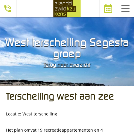
Afspraak
West terschelling Segesta
maken
groep
Terug naar overzicht
Terschelling west aan zee
Locatie: West terschelling
Het plan omvat 19 recreatieappartementen en 4