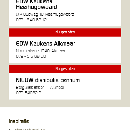
EDW Keukens
Heerhugowaard
J.J.P Oudweg 18, Heerhugowaard
072 - 540 82 12
Nu gesloten
EDW Keukens Alkmaar
Noorderkade 1040, Alkmaar
072 - 515 89 50
Nu gesloten
NIEUW distributie centrum
Bergkristalstraat 1 , Alkmaar
072-5408212
Inspiratie