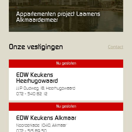
Appartementen project Laamens
Alkmaardermeer
Onze vestigingen
Contact
Nu gesloten
EDW Keukens
Heerhugowaard
J.J.P Oudweg 18, Heerhugowaard
072 - 540 82 12
Nu gesloten
EDW Keukens Alkmaar
Noorderkade 1040, Alkmaar
072 - 515 89 50