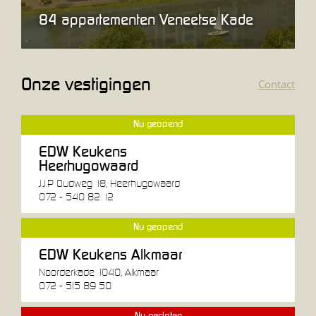
84 appartementen Veneetse Kade
Onze vestigingen
Contact
Nu geopend
EDW Keukens
Heerhugowaard
J.J.P Oudweg 18, Heerhugowaard
072 - 540 82 12
Nu geopend
EDW Keukens Alkmaar
Noorderkade 1040, Alkmaar
072 - 515 89 50