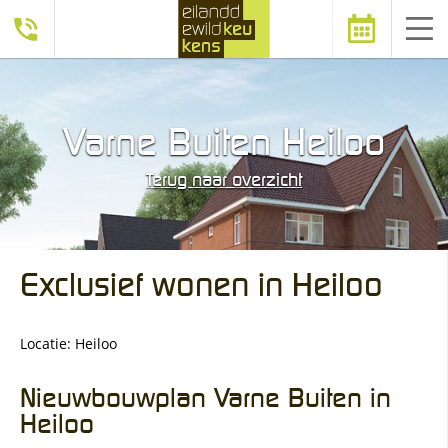
Afspraak
Varne Buiten Heiloo
maken
Terug naar overzicht
Exclusief wonen in Heiloo
Locatie: Heiloo
Nieuwbouwplan Varne Buiten in
Heiloo